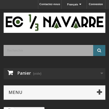
Contactez-nous
Connexion
Français
Panier
(vide)
MENU