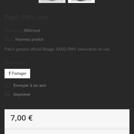
Patch RMV rond
Référence
RMVrond
État :
Nouveau produit
Patch gomme officiel Mirage 2000D RMV (rénovation mi-vie)
22
Produits
Partager
Envoyer à un ami
Imprimer
7,00 €